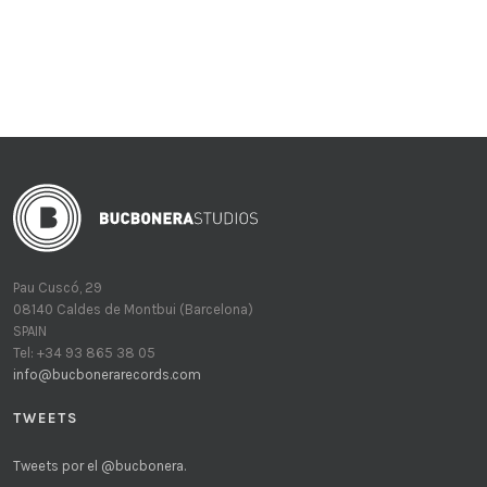
Pau Cuscó, 29
08140 Caldes de Montbui (Barcelona)
SPAIN
Tel: +34 93 865 38 05
info@bucbonerarecords.com
TWEETS
Tweets por el @bucbonera.