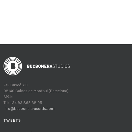
Pau Cuscó, 29
08140 Caldes de Montbui (Barcelona)
SPAIN
Tel: +34 93 865 38 05
info@bucbonerarecords.com
TWEETS