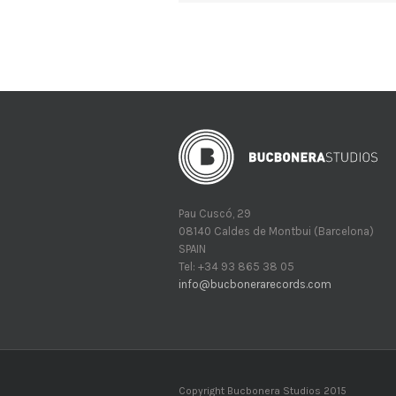
Pau Cuscó, 29
08140 Caldes de Montbui (Barcelona)
SPAIN
Tel: +34 93 865 38 05
info@bucbonerarecords.com
Copyright Bucbonera Studios 2015