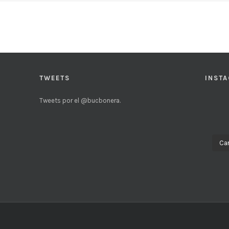
TWEETS
INST
Tweets por el @bucbonera.
Car